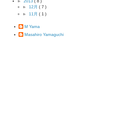
►
2013
( 8 )
►
12月
( 7 )
►
11月
( 1 )
M Yama
Masahiro Yamaguchi