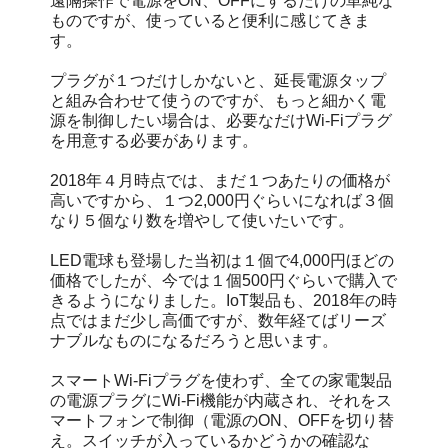
遠隔操作で電源をON、OFFにするだけの単純な
ものですが、使っていると便利に感じてきま
す。
プラグが１つだけしかないと、延長電源タップ
と組み合わせて使うのですが、もっと細かく電
源を制御したい場合は、必要なだけWi-Fiプラグ
を用意する必要があります。
2018年４月時点では、まだ１つあたりの価格が
高いですから、１つ2,000円ぐらいになれば３個
なり５個なり数を増やして使いたいです。
LED電球も登場した当初は１個で4,000円ほどの
価格でしたが、今では１個500円ぐらいで購入で
きるようになりました。IoT製品も、2018年の時
点ではまだ少し高価ですが、数年経てばリーズ
ナブルなものになるだろうと思います。
スマートWi-Fiプラグを使わず、全ての家電製品
の電源プラグにWi-Fi機能が内蔵され、それをス
マートフォンで制御（電源のON、OFFを切り替
え。スイッチが入っているかどうかの確認な