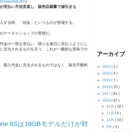
/26/news058.html
モが支払い方法見直し、販売店裁量で値引きも
入する時、「頭金」というものが登場する。
がケータイショップの実情だ。
代金の一部を支払い、残りを後日に支払うようにし
に充当されるものを言う。これが一般的な意味での
アーカイブ
、購入代金に充当されるものではなく、販売手数料
►
2022
( 1 )
►
2020
( 4 )
►
2019
( 7 )
►
2018
( 20 )
►
2017
( 61 )
▼
2016
( 97 )
►
12月
( 10 )
►
11月
( 6 )
►
10月
( 10 )
hone 6Sは16GBモデルだけが対
▼
9月
( 4 )