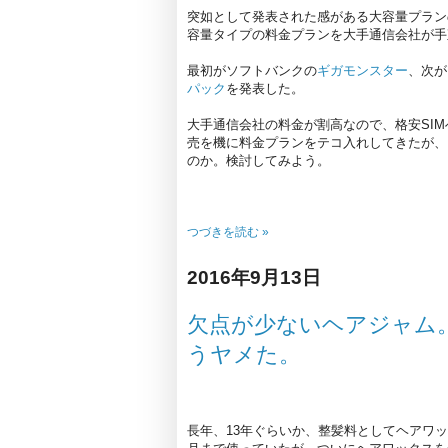
突如として発表された感がある大容量プランの
容量タイプの料金プランを大手通信会社が手
最初がソフトバンクの
ギガモンスター
、次が
パック
を発表した。
大手通信会社の料金が割高なので、格安SIM
売を機に料金プランをテコ入れしてきたが、
のか。検討してみよう。
つづきを読む »
2016年9月13日
欠点が少ないヘアジャム
うヤメた。
長年、13年ぐらいか、整髪料としてヘアワッ