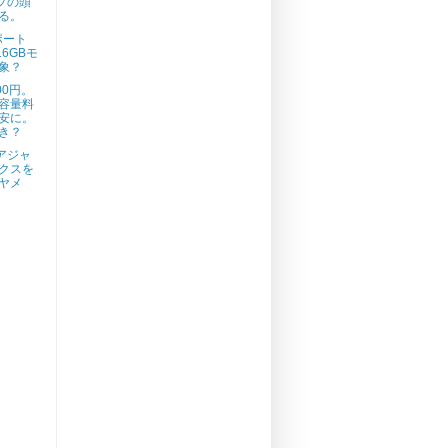
プの頭
る。
ポート
は16GBモ
象？
00円。
容量料
安に。
き？
アジャ
クスを
ヤメ