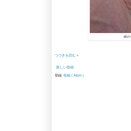
緑の
つづきを読む »
新しい投稿
登録:
投稿 ( Atom )