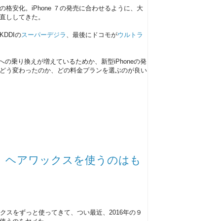
格安化。iPhone ７の発売に合わせるように、大
直ししてきた。
KDDIの
スーパーデジラ
、最後にドコモが
ウルトラ
への乗り換えが増えているためか、新型iPhoneの発
どう変わったのか、どの料金プランを選ぶのが良い
。ヘアワックスを使うのはも
クスをずっと使ってきて、つい最近、2016年の９