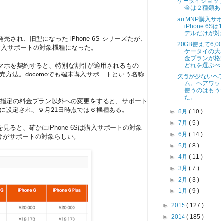
ケータイショッ
金は２種類あ
au MNP購入サ
iPhone 6S
デルだけが対
に発売され、旧型になった iPhone 6S シリーズだが、
20GB使えて6,0
 au購入サポートの対象機種になった。
ケータイの大
金プランが格
どれを選ぶべ
uスマホを契約すると、特別な割引が適用されるもの
方法。docomoでも端末購入サポートという名称
欠点が少ないヘ
ム。ヘアワッ
使うのはもう
た。
、指定の料金プラン以外への変更をすると、サポート
に設定され、９月21日時点では６機種ある。
►
8月
( 10 )
►
7月
( 5 )
を見ると、確かにiPhone 6Sは購入サポートの対象
►
6月
( 14 )
だけがサポートの対象らしい。
►
5月
( 8 )
►
4月
( 11 )
►
3月
( 7 )
►
2月
( 3 )
►
1月
( 9 )
►
2015
( 127 )
►
2014
( 185 )