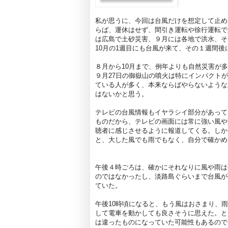
私が思うに、今回は台風だけを想定して止め
らば、運休はせず、間引き運転や徐行運転で
は広島で土砂災害、９月には各地で洪水、そ
10月の1週目にも台風が来て、その１週間後
８月から10月まで、例年よりも自然災害が
９月27日の御嶽山の噴火は特にインパクト
ている人が多く、本来ならばやらないような
はないかと思う。
テレビの台風情報もイヤラシイ部分があって
ものだから、テレビの画面には常に強い風や
聴者に感じさせるように報道してくる。しか
と、大した風でも雨でもなく、自分で確かめ
午後４時ごろは、確かにそれなりに風や雨は
のではなかったし、淡路島ぐらいまで台風がや
ていた。
午後10時頃になると、もう風はおさまり、
して電車を動かしても良さそうに思えた。と
は違ったものになっていた可能性もあるので