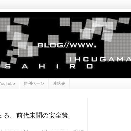
YouTube
便利ページ
連絡先
まる。前代未聞の安全策。