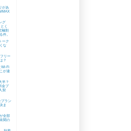
リがあ
iMAX
ング
くとく
X究極割
る件。
トーク
くな
IMフリー
は？
i-Fi
こが違
大半？
新料金プ
万人契
金プラン
決ま
車が全部
未聞の
年版、到着