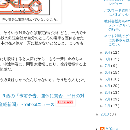
レビュー。
パスワード管理
はどれがいい
ップ。赤い部分は電車が動いていないところ。
教科書販売もAm
メンドクサイ
の行事。
、そういう対策ならば想定内だけれども、一括で全
ネット対戦でゲ
私鉄の鉄道会社が自分のところの電車を運休させた
にお客さんは
日本の在来線が一斉に動かないとなると、にっちも
こない。
►
9月
( 12 )
たり脱線すると大変だから、もう一斉に止めちゃ
►
8月
( 15 )
。中途半端に、間引き運転したり、徐行運転するよ
►
7月
( 9 )
簡単だ。
►
6月
( 15 )
►
5月
( 16 )
う必要はなかったんじゃないか。そう思う人も少な
►
4月
( 20 )
►
3月
( 13 )
ＪＲ西の「事前予告」運休に賛否…平日の対
►
2月
( 29 )
経新聞） - Yahoo!ニュース
►
1月
( 17 )
►
2013
( 8 )
M Yama