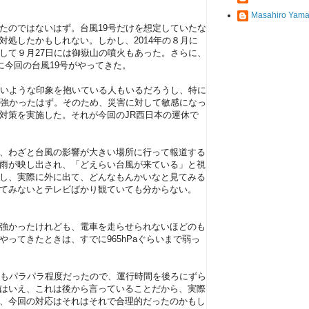
Masahiro Yama
たのではないはず。台風19号だけを想定していたな
対処したかもしれない。しかし、2014年の８月に
して９月27日には御嶽山の噴火もあった。さらに、
に今回の台風19号がやってきた。
多いような印象を抱いている人もいるだろうし、特に
が強かったはず。そのため、災害に対して敏感になっ
対策を実施した。それが今回のJR西日本の運休で
、わざと台風の影響が大きい場所に行って報道する
雨が映し出され、「どえらい台風が来ている」と視
し、実際に外に出て、どんなもんかいなと見てみる
てみないとテレビばかり観ていても分からない。
強かったけれども、電車を走らせられないほどのも
ってきたときは、すでに965hPaぐらいまで弱っ
雨もパラパラ程度だったので、運行時間を後ろにずら
はいえ、これは後から言っていることだから、実際
、今回の対応はそれはそれで合理的だったのかもし