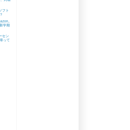
ソフト
？
azon。
新学期
ーセン
帰って