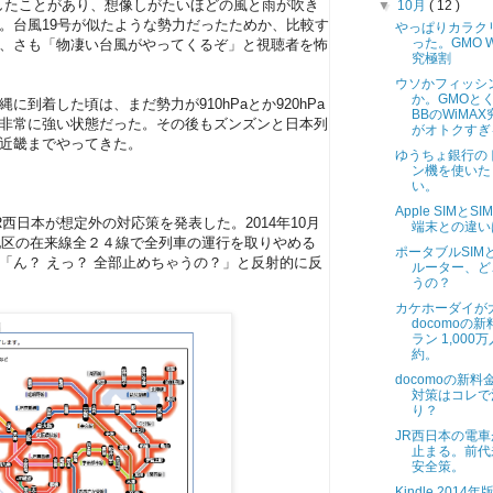
陸したことがあり、想像しがたいほどの風と雨が吹き
▼
10月
( 12 )
。台風19号が似たような勢力だったためか、比較す
やっぱりカラク
った。GMO W
、さも「物凄い台風がやってくるぞ」と視聴者を怖
究極割
ウソかフィッシ
か。GMOと
到着した頃は、まだ勢力が910hPaとか920hPa
BBのWiMA
非常に強い状態だった。その後もズンズンと日本列
がオトクすぎ
近畿までやってきた。
ゆうちょ銀行の
ン機を使いた
い。
Apple SIMとS
西日本が想定外の対応策を発表した。2014年10月
端末との違い
神地区の在来線全２４線で全列車の運行を取りやめる
ポータブルSIMとW
「ん？ えっ？ 全部止めちゃうの？」と反射的に反
ルーター、ど
うの？
カケホーダイが
docomoの
ラン 1,000
約。
docomoの新料
対策はコレで
り？
JR西日本の電
止まる。前代
安全策。
Kindle 2014