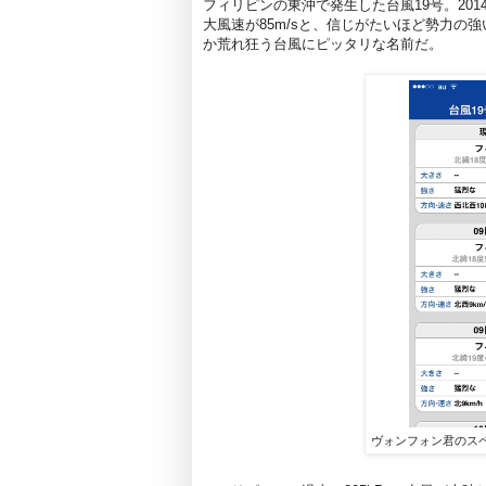
フィリピンの東沖で発生した台風19号。2014
大風速が85m/sと、信じがたいほど勢力の
か荒れ狂う台風にピッタリな名前だ。
ヴォンフォン君のスペッ