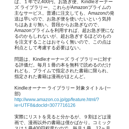
ば、１年で2,400円。お急ぎ便、Kindleオーナー
ズ ライブラリー、これらがAmazonプライムの
主なサービス。普通に注文しても、Amazonの発
送は早いので、お急ぎ便を使いたいという気持
ちはあまり無い。普段からお急ぎなので、
Amazonプライムを利用すれば、超お急ぎ便にな
るのかもしれないが、超お急ぎするほどのもの
を注文することはおそらく無いので、この点は
利点として考慮する必要はない。
問題は、Kindleオーナーズ ライブラリーに対す
る評価だ。毎月１冊の本を無料で読めるのだけ
れども、プライムで指定された書籍に限られ、
指定された書籍は漫画がほとんど。
Kindleオーナー ライブラリー 対象タイトル (一
部)
http://www.amazon.co.jp/gp/feature.html/?
ie=UTF8&docId=3077716126
実際にリストを見ると分かるが、９割ほどは漫
画で、漫画以外の書籍は僅かばかり。コミック
スは１冊400円程度なので、毎月１冊、12ヶ月