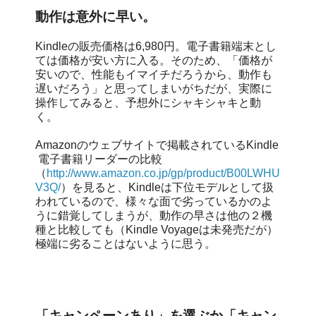
動作は意外に早い。
Kindleの販売価格は6,980円。電子書籍端末とし
ては価格が安い方に入る。そのため、「価格が
安いので、性能もイマイチだろうから、動作も
遅いだろう」と思ってしまいがちだが、実際に
操作してみると、予想外にシャキシャキと動
く。
Amazonのウェブサイトで掲載されているKindle
電子書籍リーダーの比較
（
http://www.amazon.co.jp/gp/product/B00LWHU
V3Q/
）を見ると、Kindleは下位モデルとして扱
われているので、様々な面で劣っているかのよ
うに錯覚してしまうが、動作の早さは他の２機
種と比較しても（Kindle Voyageは未発売だが）
極端に劣ることはないように思う。
「キャンペーンあり」を選ぶか「キャン