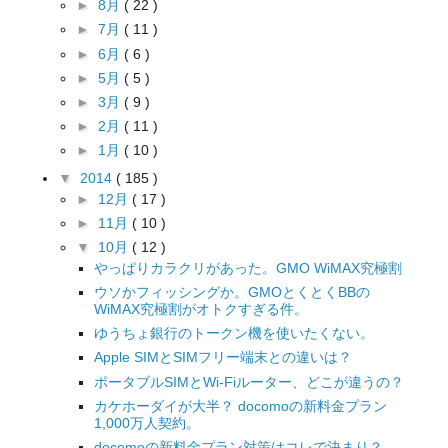
►
8月
( 22 )
►
7月
( 11 )
►
6月
( 6 )
►
5月
( 5 )
►
3月
( 9 )
►
2月
( 11 )
►
1月
( 10 )
▼
2014
( 185 )
►
12月
( 17 )
►
11月
( 10 )
▼
10月
( 12 )
やっぱりカラクリがあった。GMO WiMAX究極割
ウソかフィッシングか。GMOとくとくBBの
WiMAX究極割がオトクすぎる件。
ゆうちょ銀行のトークン機を使いたくない。
Apple SIMとSIMフリー端末との違いは？
ポータブルSIMとWi-Fiルーター、どこが違うの？
カケホーダイが大半？ docomoの新料金プラン
1,000万人契約。
docomoの新料金プラン対策はコレで決まり？