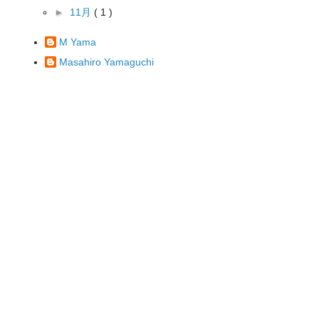
►
11月
( 1 )
M Yama
Masahiro Yamaguchi