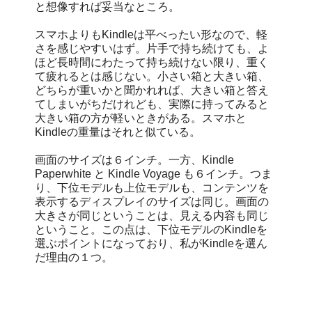
と想像すれば妥当なところ。
スマホよりもKindleは平べったい形なので、軽
さを感じやすいはず。片手で持ち続けても、よ
ほど長時間にわたって持ち続けない限り、重く
て疲れるとは感じない。小さい箱と大きい箱、
どちらが重いかと聞かれれば、大きい箱と答え
てしまいがちだけれども、実際に持ってみると
大きい箱の方が軽いときがある。スマホと
Kindleの重量はそれと似ている。
画面のサイズは６インチ。一方、Kindle
Paperwhite と Kindle Voyage も６インチ。つま
り、下位モデルも上位モデルも、コンテンツを
表示するディスプレイのサイズは同じ。画面の
大きさが同じということは、見える内容も同じ
ということ。この点は、下位モデルのKindleを
選ぶポイントになっており、私がKindleを選ん
だ理由の１つ。